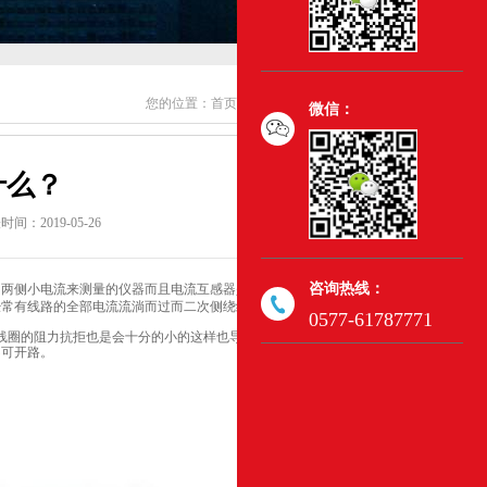
您的位置：
首页
>
新闻动态
>
公司新闻
>
微信：
什么？
间：2019-05-26
咨询热线：
了两侧小电流来测量的仪器而且电流互感器是由闭合的贴心以及绕组组
经常有线路的全部电流流淌而过而二次侧绕组匝数也是比较多的它们串
0577-61787771
线圈的阻力抗拒也是会十分的小的这样也导致了电流互感器的工作状
不可开路。