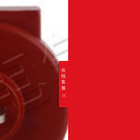
在
线
客
服