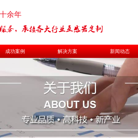
十余年
成功案例
解决方案
新闻动态